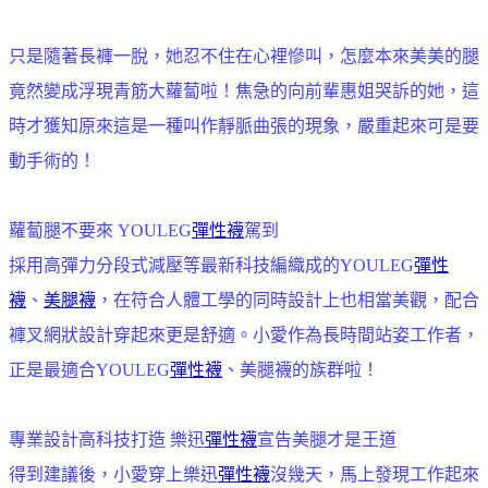
只是隨著長褲一脫，她忍不住在心裡慘叫，怎麼本來美美的腿
竟然變成浮現青筋大蘿蔔啦！焦急的向前輩惠姐哭訴的她，這
時才獲知原來這是一種叫作靜脈曲張的現象，嚴重起來可是要
動手術的！
蘿蔔腿不要來 YOULEG
彈性襪
駕到
採用高彈力分段式減壓等最新科技編織成的YOULEG
彈性
襪
、
美腿襪
，在符合人體工學的同時設計上也相當美觀，配合
褲叉網狀設計穿起來更是舒適。小愛作為長時間站姿工作者，
正是最適合YOULEG
彈性襪
、美腿襪的族群啦！
專業設計高科技打造 樂迅
彈性襪
宣告美腿才是王道
得到建議後，小愛穿上樂迅
彈性襪
沒幾天，馬上發現工作起來