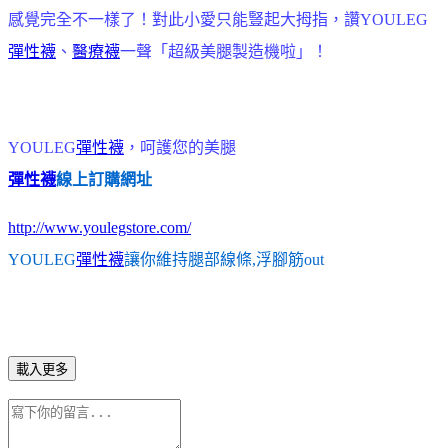
感覺完全不一樣了！對此小愛只能豎起大拇指，讚YOULEG
彈性襪
、
醫療襪
一聲「超級美腿製造機啦」！
YOULEG
彈性襪
，呵護您的美腿
彈性襪
線上訂購網址
http://www.youlegstore.com/
YOULEG
彈性襪
讓你維持腿部線條,浮腳筋out
載入更多