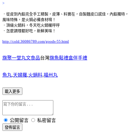
>
．從皮到內餡完全手工精製，皮薄、料實在，自製麵皮口感佳，內餡獨特，
風味特殊，是火鍋必備食材唷！
．頂級火鍋料，冬天吃火鍋暖呼呼
．怎麼調理都好吃，新鮮美味！
http://cold.36086789.com/goods-55.html
旗聚一堂丸文食品
台灣
旗魚鬆禮盒伴手禮
魚丸
,
天婦羅
,
火鍋料
,
福州丸
載入更多
公開留言
私密留言
發佈留言