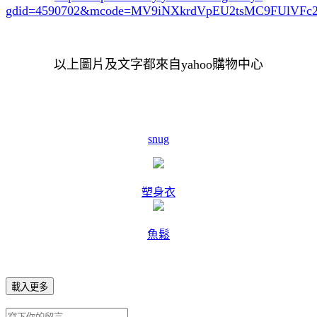
gdid=4590702
&mcode=MV9iNXkrdVpEU2tsMC9FUlVF
以上圖片及文字都來自yahoo購物中心
snug
塑身衣
魚鬆
載入更多