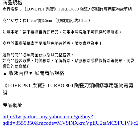
商品規格
商品名稱：《LOVE PET 樂寶》TURBO 800 陶瓷刀頭細修專用寵物電剪組
商品尺寸：長14cm*寬3.5cm （刀頭寬度:約3.2cm）
注意事項：請不要擅自拆卸產品。勿用水清洗及不可保存於潮濕處。
商品於電腦螢幕畫面呈現顏色略有差異，請以實品為主！
退貨的商品必須為全新狀態且完整包裝，
如商品包裝毀損、封條移除、吊牌拆除、貼膠移除或標籤拆除等情形，將影
響您的退貨權利
▲ 收起內容
▼ 展開商品規格
《LOVE PET 樂寶》TURBO 800 陶瓷刀頭細修專用寵物電剪
組
產品網址
http://tw.partner.buy.yahoo.com/gd/buy?
gdid=3559350
&mcode=MV9iNXkrdVpEU2tsMC9FUlVF