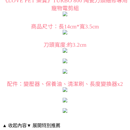
《LOVE PET 樂寶》TURBO 800 陶瓷刀頭細修專用
寵物電剪組
商品尺寸：長14cm*寬3.5cm
刀頭寬度:約3.2cm
配件：變壓器、保養油、清潔刷、長度變換器x2
▲ 收起內容
▼ 展開特別推薦