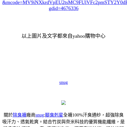
&mcode=MV9iNXkrdVpEU2tsMC9FUlVFc2pmSTY2Y0
gdid=4676336
以上圖片及文字都來自yahoo購物中心
snug
關於
除臭襪
廠商
snug
:
腳臭剋星
全襪100%汗臭通紗，超強除臭
吸汗力、透氣乾爽。結合竹炭與奈米科技的優質機能纖維，是