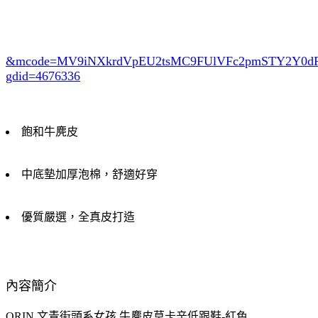
&mcode=MV9iNXkrdVpEU2tsMC9FUlVFc2pmSTY2Y0
gdid=4676336
飽和牛麂皮
中底墊加厚泡棉，舒適好穿
優質嚴選，全真皮打造
內容簡介
ORIN 文青街頭系女孩 牛麂皮莫卡辛低跟鞋-紅色