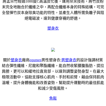
將孟宗竹經過1000度C高溫炭化後，運用奈米技術，將竹炭粉
末完全地融合於纖維之中，再配合纖維本身的特殊結構，可完
全發揮竹炭本身除臭功能的特性，並產生人體所需負離子與阻
絕電磁波，達到健康穿襪的舒適。
塑身衣
關於
塑身衣
廠商
equmen
男性塑身衣:
男塑身衣
的設計強調材質
結合彈性纖維、尼龍和聚酯纖維，能自然收緊腰腹脂肪、提拉
肩膀，更可以和緩地拉直背部，以達到調整姿勢身型。在最大
極限活動中，協助支撐核心肌肉、手肘和前臂，藉由保持肌肉
溫暖、提升身體機能和改善姿勢，幫助提升運動時的最佳肌能
和減少受傷風險。
魚鬆