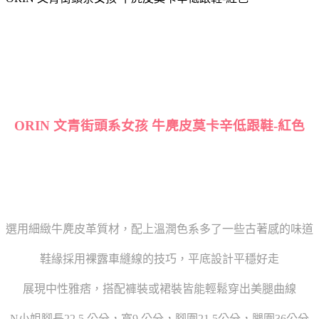
ORIN 文青街頭系女孩 牛麂皮莫卡辛低跟鞋-紅色
選用細緻牛麂皮革質材，配上溫潤色系多了一些古著感的味道
鞋緣採用裸露車縫線的技巧，平底設計平穩好走
展現中性雅痞，搭配褲裝或裙裝皆能輕鬆穿出美腿曲線
N小姐腳長22.5 公分，寬9 公分，腳圍21.5公分，腿圍36公分