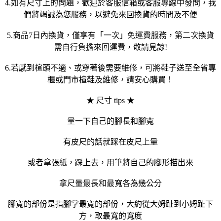
4.如有尺寸上的問題，歡迎於客服信箱或客服專線中發問，我
們將竭誠為您服務，以避免來回換貨的時間及不便
5.商品7日內換貨，僅享有「一次」免運費服務，第二次換貨
需自行負擔來回運費，敬請見諒!
6.若感到楦頭不適、或穿著後需要維修，可將鞋子送至全省專
櫃或門市楦鞋及維修，請安心購買！
★ 尺寸 tips ★
量一下自己的腳長和腳寬
有皮尺的話就踩在皮尺上量
或者拿張紙，踩上去，用筆將自己的腳形描出來
拿尺量最長和最寬各為幾公分
腳寬的部份是指腳掌最寬的部份，大約從大姆趾到小姆趾下
方，取最寬的寬度