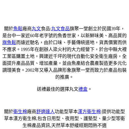
關於
魚鬆
廠商
丸文
食品:
丸文食品
旗聚一堂創立於民國39年，
是台中一家近60年老字號的魚香世家，以新鮮味美、高品質的
旗魚鬆
而遠近馳名，由於口味、手藝傳統道地，貨真價實而供
不應求。1995年在創辦人梁火村的大力經營下，於台中縣大裡
工業區購置土地，興建近千坪的現代自動化安全衛生廠房，全
面提升產品品質、增加產量，並由魚產結合農產製造更多元化
調理美食。2002年又導入品牌形象旗聚一堂而致力於產品包裝
的推廣。
送禮最佳的選擇丸文
禮盒
。
關於
衛生棉
廠商
舒適達人
功能型草本
漢方衛生棉
:提供功能型
草本漢方衛生棉,包含日用型、夜用型、護墊型、量少型等衛
生棉產品資訊,天然草本舒緩經期悶熱不適