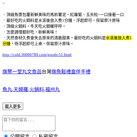
>
．頂級魚漿包覆新鮮美味的馬鈴薯泥、紅蘿蔔、玉米粒~一口接著一口
．最好吃的火鍋料是水滾後放入煮1分鐘，浮起即可，保留原汁原味
．頂級火鍋料，冬天吃火鍋暖呼呼。
．怎麼調理都好吃，新鮮美味！
．天然食材久煮會失去原來的清脆甜美，最好吃的火鍋料是
水滾後放入煮1
分鐘
，待浮起即可上桌
，保留原汁原味。
http://cold.36086789.com/goods-51.html
旗聚一堂丸文食品
台灣
旗魚鬆禮盒伴手禮
魚丸
,
天婦羅
,
火鍋料
,
福州丸
載入更多
公開留言
私密留言