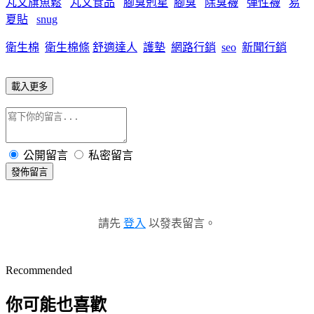
丸文旗魚鬆
丸文食品
腳臭剋星
腳臭
除臭襪
彈性襪
易
夏貼
snug
衛生棉
衛生棉條
舒適達人
護墊
網路行銷
seo
新聞行銷
載入更多
公開留言
私密留言
發佈留言
請先
登入
以發表留言。
Recommended
你可能也喜歡