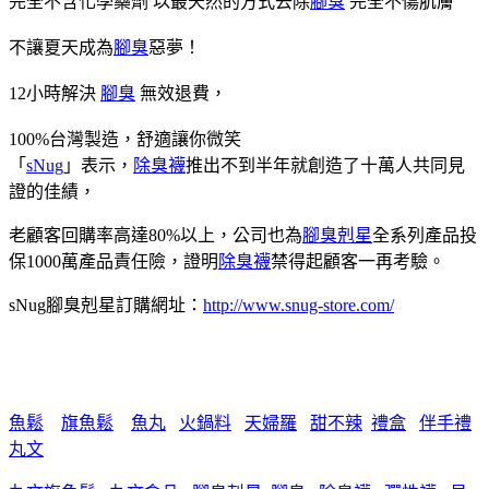
完全不含化學藥劑 以最天然的方式去除
腳臭
完全不傷肌膚
不讓夏天成為
腳臭
惡夢！
12小時解決
腳臭
無效退費，
100%台灣製造，舒適讓你微笑
「
sNug
」表示，
除臭襪
推出不到半年就創造了十萬人共同見
證的佳績，
老顧客回購率高達80%以上，公司也為
腳臭剋星
全系列產品投
保1000萬產品責任險，證明
除臭襪
禁得起顧客一再考驗。
sNug腳臭剋星訂購網址：
http://www.snug-store.com/
魚鬆
旗魚鬆
魚丸
火鍋料
天婦羅
甜不辣
禮盒
伴手禮
丸文