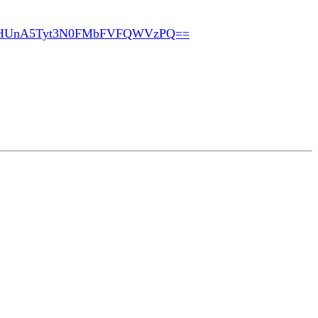
pHUnA5Tyt3N0FMbFVFQWVzPQ==