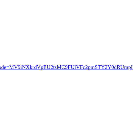
ode=MV9iNXkrdVpEU2tsMC9FUlVFc2pmSTY2Y0dRUm