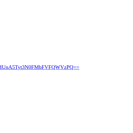
pHUnA5Tyt3N0FMbFVFQWVzPQ==