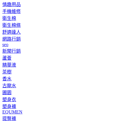
情趣用品
手機維修
衛生棉
衛生棉條
舒適達人
網路行銷
seo
新聞行銷
蘆薈
精華液
茶樹
香水
古龍水
圃園
塑身衣
塑身褲
EQUMEN
提臀褲