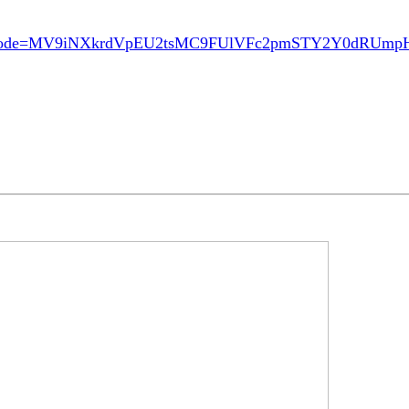
ode=MV9iNXkrdVpEU2tsMC9FUlVFc2pmSTY2Y0dRUm