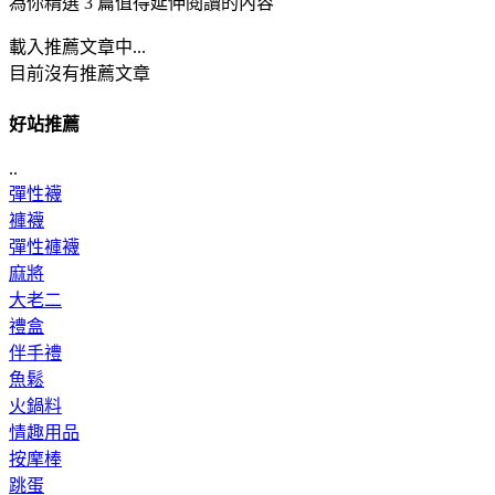
為你精選 3 篇值得延伸閱讀的內容
載入推薦文章中...
目前沒有推薦文章
好站推薦
..
彈性襪
褲襪
彈性褲襪
麻將
大老二
禮盒
伴手禮
魚鬆
火鍋料
情趣用品
按摩棒
跳蛋