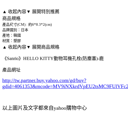
▲ 收起內容
▼ 展開特別推薦
商品規格
產品尺寸(CM) : 約6*8.3*2(cm)
品牌國別：日本
產地：韓國
材質：塑膠
▲ 收起內容
▼ 展開商品規格
《Sanrio》HELLO KITTY動物耳機孔栓(防塵塞)-鹿
產品網址
http://tw.partner.buy.yahoo.com/gd/buy?
gdid=4061353
&mcode=MV9iNXkrdVpEU2tsMC9FUlVF
以上圖片及文字都來自yahoo購物中心