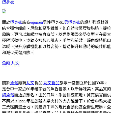
塑身衣
關於
塑身衣
廠商
equmen
男性塑身衣:
男塑身衣
的設計強調材質
結合彈性纖維、尼龍和聚酯纖維，能自然收緊腰腹脂肪、提拉
肩膀，更可以和緩地拉直背部，以達到調整姿勢身型。在最大
極限活動中，協助支撐核心肌肉、手肘和前臂，藉由保持肌肉
溫暖、提升身體機能和改善姿勢，幫助提升運動時的最佳肌能
和減少受傷風險。
魚鬆
丸文
關於
魚鬆
廠商
丸文
食品:
丸文食品
旗聚一堂創立於民國39年，
是台中一家近60年老字號的魚香世家，以新鮮味美、高品質的
旗魚鬆
而遠近馳名，由於口味、手藝傳統道地，貨真價實而供
不應求。1995年在創辦人梁火村的大力經營下，於台中縣大裡
工業區購置土地，興建近千坪的現代自動化安全衛生廠房，全