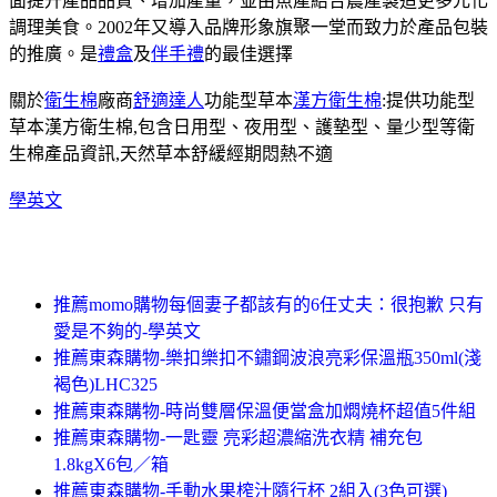
面提升產品品質、增加產量，並由魚產結合農產製造更多元化
調理美食。2002年又導入品牌形象旗聚一堂而致力於產品包裝
的推廣。是
禮盒
及
伴手禮
的最佳選擇
關於
衛生棉
廠商
舒適達人
功能型草本
漢方衛生棉
:提供功能型
草本漢方衛生棉,包含日用型、夜用型、護墊型、量少型等衛
生棉產品資訊,天然草本舒緩經期悶熱不適
學英文
推薦momo購物每個妻子都該有的6任丈夫：很抱歉 只有
愛是不夠的-學英文
推薦東森購物-樂扣樂扣不鏽鋼波浪亮彩保溫瓶350ml(淺
褐色)LHC325
推薦東森購物-時尚雙層保溫便當盒加燜燒杯超值5件組
推薦東森購物-一匙靈 亮彩超濃縮洗衣精 補充包
1.8kgX6包／箱
推薦東森購物-手動水果榨汁隨行杯 2組入(3色可選)