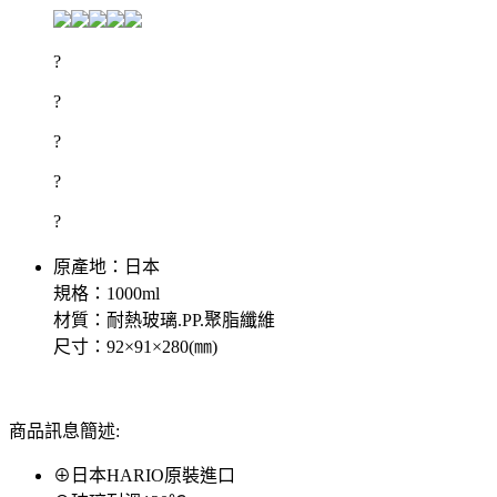
?
?
?
?
?
原產地：日本
規格：1000ml
材質：耐熱玻璃.PP.聚脂纖維
尺寸：92×91×280(㎜)
商品訊息簡述:
⊕日本HARIO原裝進口