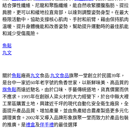
結合彈性纖維、尼龍和聚酯纖維，能自然收緊腰腹脂肪、提拉
肩膀，更可以和緩地拉直背部，以達到調整姿勢身型。在最大
極限活動中，協助支撐核心肌肉、手肘和前臂，藉由保持肌肉
溫暖、提升身體機能和改善姿勢，幫助提升運動時的最佳肌能
和減少受傷風險。
魚鬆
丸文
關於
魚鬆
廠商
丸文
食品:
丸文食品
旗聚一堂創立於民國39年，
是台中一家近60年老字號的魚香世家，以新鮮味美、高品質的
旗魚鬆
而遠近馳名，由於口味、手藝傳統道地，貨真價實而供
不應求。1995年在創辦人梁火村的大力經營下，於台中縣大裡
工業區購置土地，興建近千坪的現代自動化安全衛生廠房，全
面提升產品品質、增加產量，並由魚產結合農產製造更多元化
調理美食。2002年又導入品牌形象旗聚一堂而致力於產品包裝
的推廣。是
禮盒
及
伴手禮
的最佳選擇