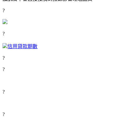
?
?
信用貸款期數
?
?
?
?