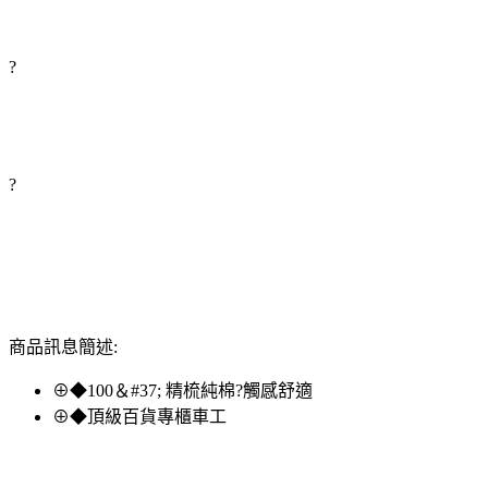
?
?
商品訊息簡述:
⊕◆100＆#37; 精梳純棉?觸感舒適
⊕◆頂級百貨專櫃車工