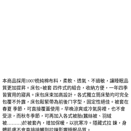
本商品採用100?梳純棉布料，柔軟、透氣、不過敏，讓睡眠品
質更加提昇。床包+被套 四件式的組合，收納方便，一年四季
皆實用的寢具。床包床束加高設計，各式獨立筒床墊均可完全
包覆不外露，床包鬆緊帶為前後ㄇ字型，固定性絕佳。被套在
春夏 季節，可直接覆蓋使用，早晚涼爽或冷氣房裡，也不會
受涼，而秋冬季節，可再加入各式被胎(蠶絲被、羽絨
被………)於被套內，增加保暖，以抗寒冷。隱藏式拉 鍊，身
體肌膚不會直接接觸到拉鍊影響睡眠品質。