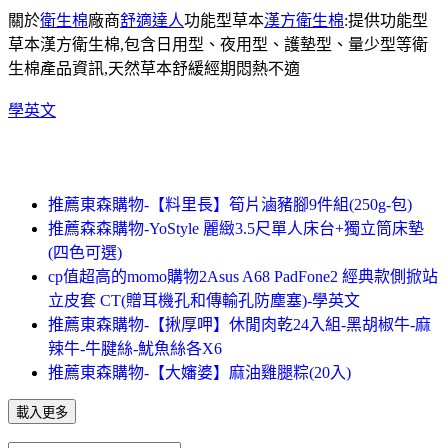
關於
衛生棉
廠商
舒適達人
功能型草本
漢方衛生棉
:提供功能型
草本漢方衛生棉,包含日用型、夜用型、護墊型、量少型等衛
生棉產品資訊,天然草本舒緩經期悶熱不適
學英文
推薦東森購物-【料里長】筍片滷豬腳9件組(250g-包)
推薦森森購物-YoStyle 麗緻3.5尺單人床台+獨立筒床墊
(四色可選)
cp值超高的momo購物2Asus A68 PadFone2 經典款側掀站
立皮套 CT(贈耳機孔和傳輸孔防塵塞)-學英文
推薦東森購物-【揪厚呷】休閒肉乾24入組-黑胡椒牛-麻
辣牛-牛腱絲-魷魚絲各X6
推薦東森購物-【大嬸婆】麻油雞腿粽(20入)
載入更多