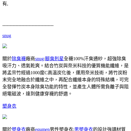
有,
-----------------------------------
snug
關於
除臭襪
廠商
snug
:
腳臭剋星
全襪100%汗臭通紗，超強除臭
吸汗力、透氣乾爽。結合竹炭與奈米科技的優質機能纖維，是
將孟宗竹經過1000度C高溫炭化後，運用奈米技術，將竹炭粉
末完全地融合於纖維之中，再配合纖維本身的特殊結構，可完
全發揮竹炭本身除臭功能的特性，並產生人體所需負離子與阻
絕電磁波，達到健康穿襪的舒適。
塑身衣
關於
塑身衣
廠商
equmen
男性塑身衣:
男塑身衣
的設計強調材質